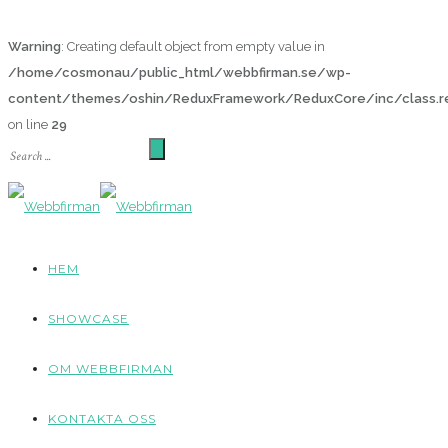
Warning
: Creating default object from empty value in
/home/cosmonau/public_html/webbfirman.se/wp-
content/themes/oshin/ReduxFramework/ReduxCore/inc/class.re
on line
29
HEM
SHOWCASE
OM WEBBFIRMAN
KONTAKTA OSS