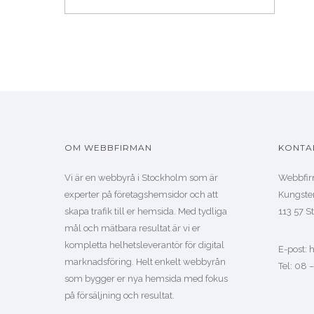
OM WEBBFIRMAN
KONTA
Vi är en webbyrå i Stockholm som är
Webbfir
experter på företagshemsidor och att
Kungste
skapa trafik till er hemsida. Med tydliga
113 57 
mål och mätbara resultat är vi er
kompletta helhetsleverantör för digital
E-post:
marknadsföring. Helt enkelt webbyrån
Tel: 08 
som bygger er nya hemsida med fokus
på försäljning och resultat.