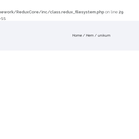
work/ReduxCore/inc/class.redux_filesystem.php
on line
29
OSS
Home
/
Hem
/
unikum