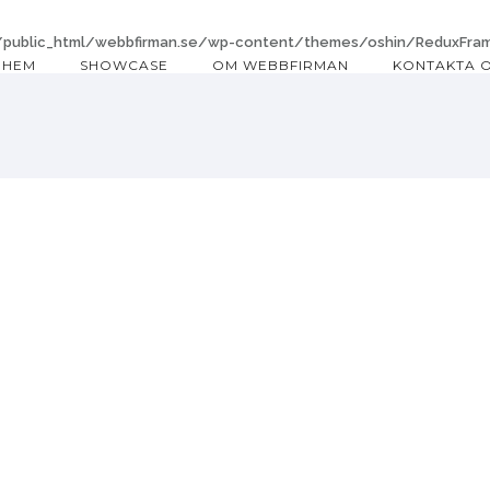
ublic_html/webbfirman.se/wp-content/themes/oshin/ReduxFrame
HEM
SHOWCASE
OM WEBBFIRMAN
KONTAKTA 