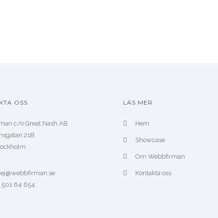
KTA OSS
LÄS MER
man c/o Great Nash AB
Hem
nsgatan 21B
Showcase
Stockholm
Om Webbfirman
 hej@webbfirman.se
Kontakta oss
– 501 64 654