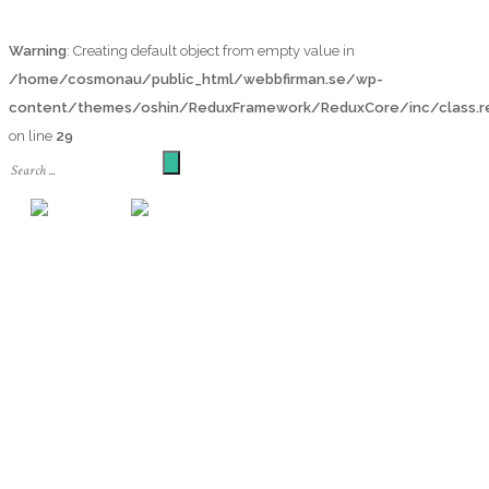
Warning
: Creating default object from empty value in
/home/cosmonau/public_html/webbfirman.se/wp-
content/themes/oshin/ReduxFramework/ReduxCore/inc/class.re
on line
29