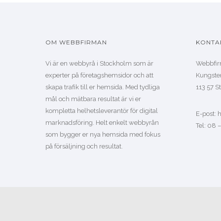
OM WEBBFIRMAN
KONTA
Vi är en webbyrå i Stockholm som är
Webbfir
experter på företagshemsidor och att
Kungste
skapa trafik till er hemsida. Med tydliga
113 57 
mål och mätbara resultat är vi er
kompletta helhetsleverantör för digital
E-post:
marknadsföring. Helt enkelt webbyrån
Tel: 08 
som bygger er nya hemsida med fokus
på försäljning och resultat.