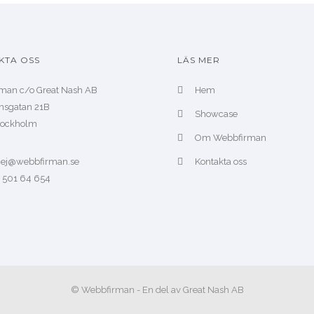
KTA OSS
LÄS MER
man c/o Great Nash AB
Hem
nsgatan 21B
Showcase
Stockholm
Om Webbfirman
 hej@webbfirman.se
Kontakta oss
– 501 64 654
© Webbfirman - En del av Great Nash AB