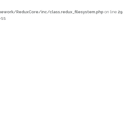
work/ReduxCore/inc/class.redux_filesystem.php
on line
29
OSS