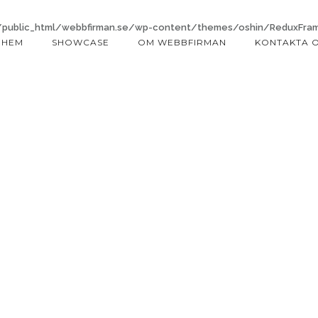
ublic_html/webbfirman.se/wp-content/themes/oshin/ReduxFrame
HEM
SHOWCASE
OM WEBBFIRMAN
KONTAKTA 