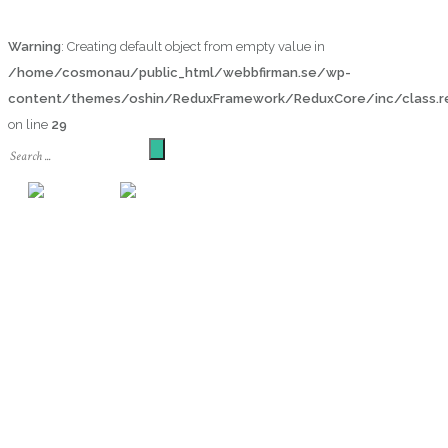
Warning
: Creating default object from empty value in
/home/cosmonau/public_html/webbfirman.se/wp-
content/themes/oshin/ReduxFramework/ReduxCore/inc/class.re
on line
29